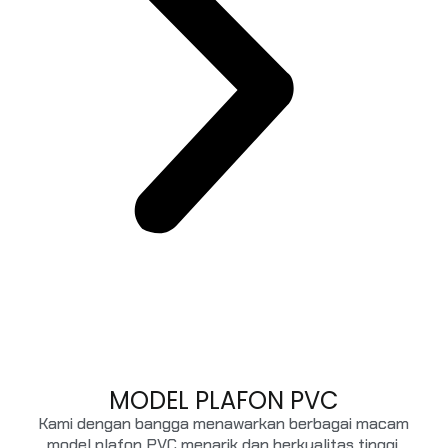
MODEL PLAFON PVC
Kami dengan bangga menawarkan berbagai macam
model plafon PVC menarik dan berkualitas tinggi,