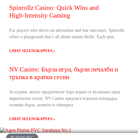
Spinrollz Casino: Quick Wins and
High‑Intensity Gaming
For players who thrive on adrenaline and fast outcomes, Spinrollz
offers a playground that’s all about instant thrills. Each spin,
LIHAT SELENGKAPNYA »
NV Casino: Бърза игра, бързи печалби и
тръпка в кратки сесии
За играчи, които предпочитат бърз взрив от вълнение пред
маратонски сесии, NV Casino предлага игрална площадка,
толкова бърза, колкото и обширна.
LIHAT SELENGKAPNYA »
PLAFON PVC