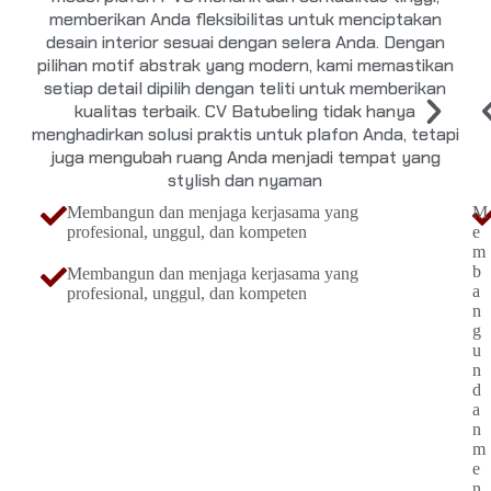
memberikan Anda fleksibilitas untuk menciptakan
desain interior sesuai dengan selera Anda. Dengan
pilihan motif abstrak yang modern, kami memastikan
setiap detail dipilih dengan teliti untuk memberikan
kualitas terbaik. CV Batubeling tidak hanya
menghadirkan solusi praktis untuk plafon Anda, tetapi
juga mengubah ruang Anda menjadi tempat yang
stylish dan nyaman
Membangun dan menjaga kerjasama yang
M
profesional, unggul, dan kompeten
e
m
b
Membangun dan menjaga kerjasama yang
a
profesional, unggul, dan kompeten
n
g
u
n
d
a
n
m
e
n