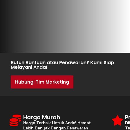
Butuh Bantuan atau Penawaran? Kami Siap
Melayani Anda!
Hubungi Tim Marketing
Harga Murah
P
Harga Terbaik Untuk Anda! Hemat
Di
Lebih Banyak Dengan Penawaran
Te