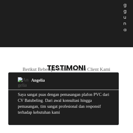
g
g
u
n
a
TESTIMONI
Berikut Beberapa Testimoni Darri Client Kami
Angelia
Saya sangat puas dengan pemasangan plafon PVC dari
Sa
CV Batubeling. Dari awal konsultasi hingga
ce
pemasangan, tim sangat profesional dan responsif
me
terhadap kebutuhan kami
mu