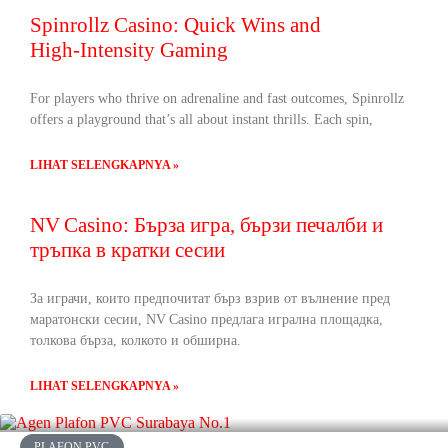
Spinrollz Casino: Quick Wins and
High‑Intensity Gaming
For players who thrive on adrenaline and fast outcomes, Spinrollz
offers a playground that’s all about instant thrills. Each spin,
LIHAT SELENGKAPNYA »
NV Casino: Бърза игра, бързи печалби и
тръпка в кратки сесии
За играчи, които предпочитат бърз взрив от вълнение пред
маратонски сесии, NV Casino предлага игрална площадка,
толкова бърза, колкото и обширна.
LIHAT SELENGKAPNYA »
PLAFON PVC