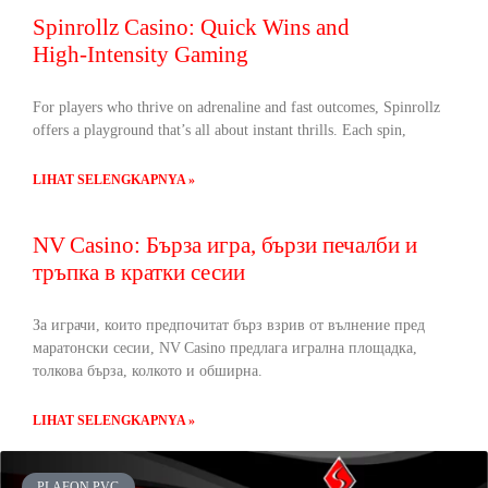
Spinrollz Casino: Quick Wins and
High‑Intensity Gaming
For players who thrive on adrenaline and fast outcomes, Spinrollz
offers a playground that’s all about instant thrills. Each spin,
LIHAT SELENGKAPNYA »
NV Casino: Бърза игра, бързи печалби и
тръпка в кратки сесии
За играчи, които предпочитат бърз взрив от вълнение пред
маратонски сесии, NV Casino предлага игрална площадка,
толкова бърза, колкото и обширна.
LIHAT SELENGKAPNYA »
PLAFON PVC