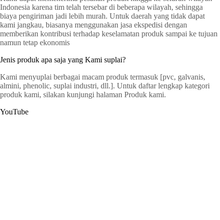
Indonesia karena tim telah tersebar di beberapa wilayah, sehingga
biaya pengiriman jadi lebih murah. Untuk daerah yang tidak dapat
kami jangkau, biasanya menggunakan jasa ekspedisi dengan
memberikan kontribusi terhadap keselamatan produk sampai ke tujuan
namun tetap ekonomis
Jenis produk apa saja yang Kami suplai?
Kami menyuplai berbagai macam produk termasuk [pvc, galvanis,
almini, phenolic, suplai industri, dll.]. Untuk daftar lengkap kategori
produk kami, silakan kunjungi halaman Produk kami.
YouTube
G
a
t
C
e
r
s
y