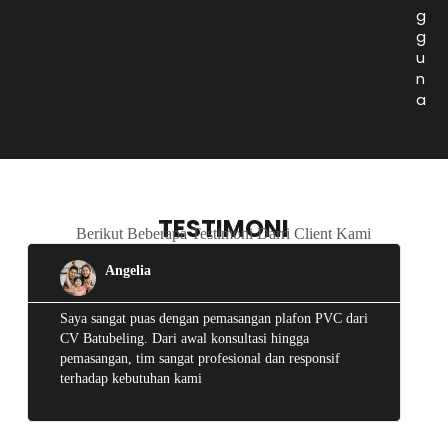
g
g
u
n
a
TESTIMONI
Berikut Beberapa Testimoni Darri Client Kami
Angelia
Saya sangat puas dengan pemasangan plafon PVC dari
Sa
CV Batubeling. Dari awal konsultasi hingga
ce
pemasangan, tim sangat profesional dan responsif
me
terhadap kebutuhan kami
mu