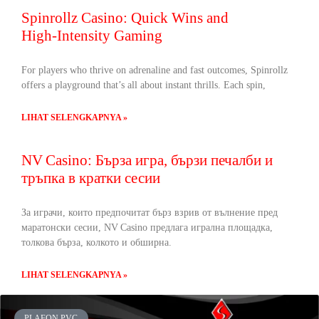
Spinrollz Casino: Quick Wins and
High‑Intensity Gaming
For players who thrive on adrenaline and fast outcomes, Spinrollz
offers a playground that’s all about instant thrills. Each spin,
LIHAT SELENGKAPNYA »
NV Casino: Бърза игра, бързи печалби и
тръпка в кратки сесии
За играчи, които предпочитат бърз взрив от вълнение пред
маратонски сесии, NV Casino предлага игрална площадка,
толкова бърза, колкото и обширна.
LIHAT SELENGKAPNYA »
PLAFON PVC