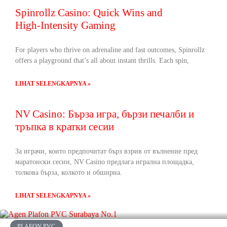
Spinrollz Casino: Quick Wins and
High‑Intensity Gaming
For players who thrive on adrenaline and fast outcomes, Spinrollz
offers a playground that’s all about instant thrills. Each spin,
LIHAT SELENGKAPNYA »
NV Casino: Бърза игра, бързи печалби и
тръпка в кратки сесии
За играчи, които предпочитат бърз взрив от вълнение пред
маратонски сесии, NV Casino предлага игрална площадка,
толкова бърза, колкото и обширна.
LIHAT SELENGKAPNYA »
PLAFON PVC