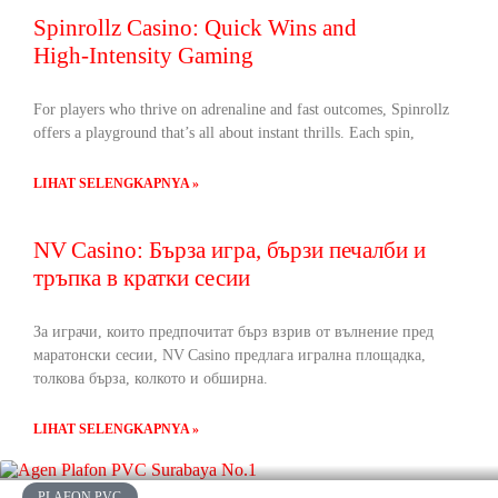
Spinrollz Casino: Quick Wins and
High‑Intensity Gaming
For players who thrive on adrenaline and fast outcomes, Spinrollz
offers a playground that’s all about instant thrills. Each spin,
LIHAT SELENGKAPNYA »
NV Casino: Бърза игра, бързи печалби и
тръпка в кратки сесии
За играчи, които предпочитат бърз взрив от вълнение пред
маратонски сесии, NV Casino предлага игрална площадка,
толкова бърза, колкото и обширна.
LIHAT SELENGKAPNYA »
PLAFON PVC