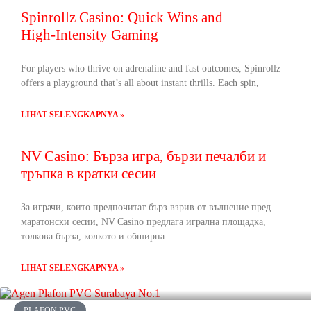
Spinrollz Casino: Quick Wins and
High‑Intensity Gaming
For players who thrive on adrenaline and fast outcomes, Spinrollz
offers a playground that’s all about instant thrills. Each spin,
LIHAT SELENGKAPNYA »
NV Casino: Бърза игра, бързи печалби и
тръпка в кратки сесии
За играчи, които предпочитат бърз взрив от вълнение пред
маратонски сесии, NV Casino предлага игрална площадка,
толкова бърза, колкото и обширна.
LIHAT SELENGKAPNYA »
PLAFON PVC