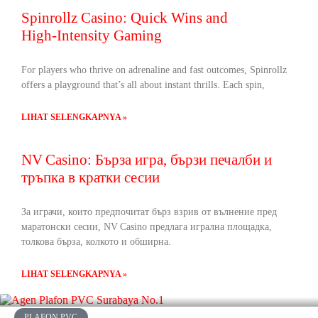
Spinrollz Casino: Quick Wins and
High‑Intensity Gaming
For players who thrive on adrenaline and fast outcomes, Spinrollz
offers a playground that’s all about instant thrills. Each spin,
LIHAT SELENGKAPNYA »
NV Casino: Бърза игра, бързи печалби и
тръпка в кратки сесии
За играчи, които предпочитат бърз взрив от вълнение пред
маратонски сесии, NV Casino предлага игрална площадка,
толкова бърза, колкото и обширна.
LIHAT SELENGKAPNYA »
PLAFON PVC