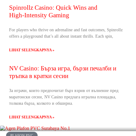
Spinrollz Casino: Quick Wins and
High‑Intensity Gaming
For players who thrive on adrenaline and fast outcomes, Spinrollz
offers a playground that’s all about instant thrills. Each spin,
LIHAT SELENGKAPNYA »
NV Casino: Бърза игра, бързи печалби и
тръпка в кратки сесии
За играчи, които предпочитат бърз взрив от вълнение пред
маратонски сесии, NV Casino предлага игрална площадка,
толкова бърза, колкото и обширна.
LIHAT SELENGKAPNYA »
PLAFON PVC