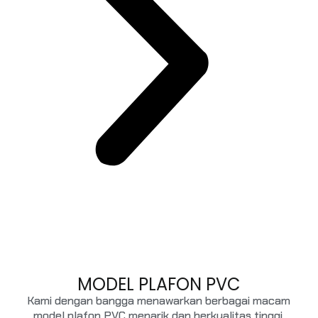
MODEL PLAFON PVC
Kami dengan bangga menawarkan berbagai macam
model plafon PVC menarik dan berkualitas tinggi,