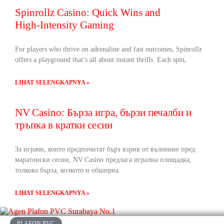
Spinrollz Casino: Quick Wins and
High‑Intensity Gaming
For players who thrive on adrenaline and fast outcomes, Spinrollz
offers a playground that’s all about instant thrills. Each spin,
LIHAT SELENGKAPNYA »
NV Casino: Бърза игра, бързи печалби и
тръпка в кратки сесии
За играчи, които предпочитат бърз взрив от вълнение пред
маратонски сесии, NV Casino предлага игрална площадка,
толкова бърза, колкото и обширна.
LIHAT SELENGKAPNYA »
PLAFON PVC