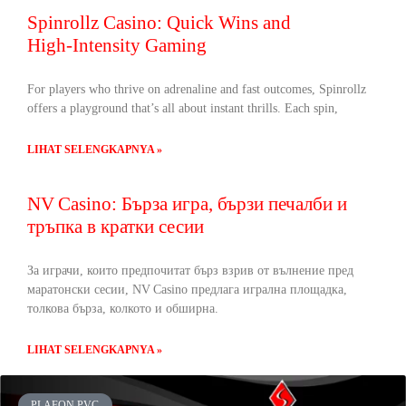
Spinrollz Casino: Quick Wins and
High‑Intensity Gaming
For players who thrive on adrenaline and fast outcomes, Spinrollz
offers a playground that’s all about instant thrills. Each spin,
LIHAT SELENGKAPNYA »
NV Casino: Бърза игра, бързи печалби и
тръпка в кратки сесии
За играчи, които предпочитат бърз взрив от вълнение пред
маратонски сесии, NV Casino предлага игрална площадка,
толкова бърза, колкото и обширна.
LIHAT SELENGKAPNYA »
PLAFON PVC