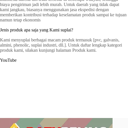
biaya pengiriman jadi lebih murah. Untuk daerah yang tidak dapat
kami jangkau, biasanya menggunakan jasa ekspedisi dengan
memberikan kontribusi terhadap keselamatan produk sampai ke tujuan
namun tetap ekonomis
Jenis produk apa saja yang Kami suplai?
Kami menyuplai berbagai macam produk termasuk [pvc, galvanis,
almini, phenolic, suplai industri, dll.]. Untuk daftar lengkap kategori
produk kami, silakan kunjungi halaman Produk kami.
YouTube
G
a
t
C
e
r
s
y
o
p