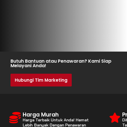
Butuh Bantuan atau Penawaran? Kami Siap
Melayani Anda!
Hubungi Tim Marketing
Harga Murah
P
Harga Terbaik Untuk Anda! Hemat
Di
Lebih Banyak Dengan Penawaran
Te