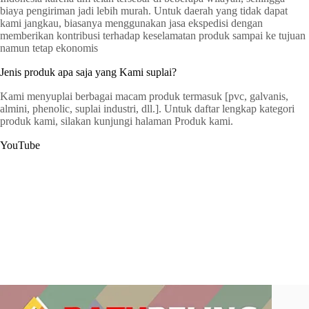
biaya pengiriman jadi lebih murah. Untuk daerah yang tidak dapat
kami jangkau, biasanya menggunakan jasa ekspedisi dengan
memberikan kontribusi terhadap keselamatan produk sampai ke tujuan
namun tetap ekonomis
Jenis produk apa saja yang Kami suplai?
Kami menyuplai berbagai macam produk termasuk [pvc, galvanis,
almini, phenolic, suplai industri, dll.]. Untuk daftar lengkap kategori
produk kami, silakan kunjungi halaman Produk kami.
YouTube
G
a
t
C
e
r
s
y
o
p