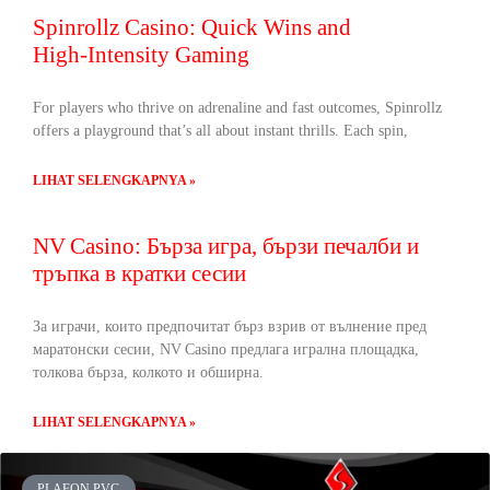
Spinrollz Casino: Quick Wins and
High‑Intensity Gaming
For players who thrive on adrenaline and fast outcomes, Spinrollz
offers a playground that’s all about instant thrills. Each spin,
LIHAT SELENGKAPNYA »
NV Casino: Бърза игра, бързи печалби и
тръпка в кратки сесии
За играчи, които предпочитат бърз взрив от вълнение пред
маратонски сесии, NV Casino предлага игрална площадка,
толкова бърза, колкото и обширна.
LIHAT SELENGKAPNYA »
PLAFON PVC