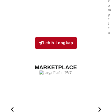
k
o
m
p
e
t
e
n
Lebih Lengkap
MARKETPLACE