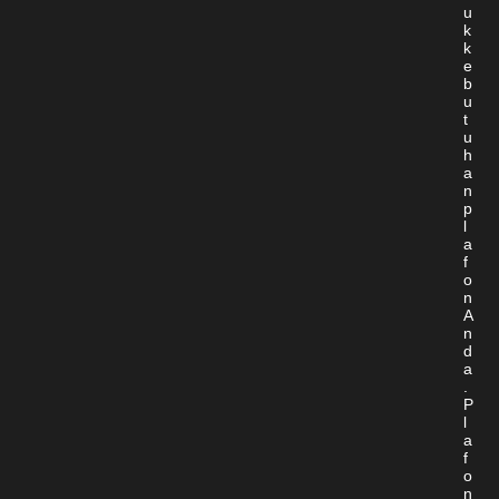
u
k
k
e
b
u
t
u
h
a
n
p
l
a
f
o
n
A
n
d
a
.
P
l
a
f
o
n