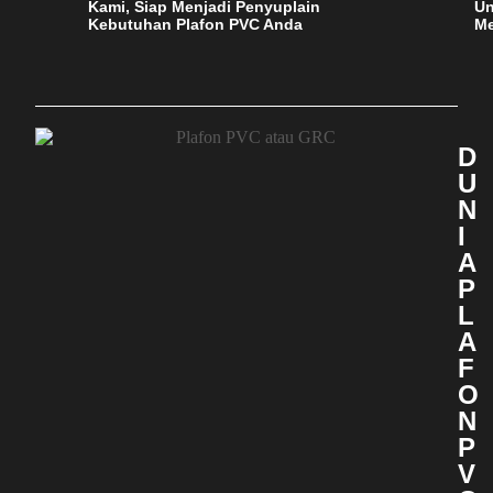
Kami, Siap Menjadi Penyuplain
Un
Kebutuhan Plafon PVC Anda
Me
D
U
N
I
A
P
L
A
F
O
N
P
V