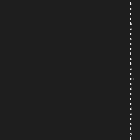
b
e
r
i
k
a
n
s
e
n
t
u
h
a
n
m
o
d
e
r
n
d
a
n
s
t
y
l