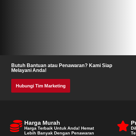
Butuh Bantuan atau Penawaran? Kami Siap
Melayani Anda!
Hubungi Tim Marketing
Harga Murah
P
Harga Terbaik Untuk Anda! Hemat
Di
Lebih Banyak Dengan Penawaran
Te