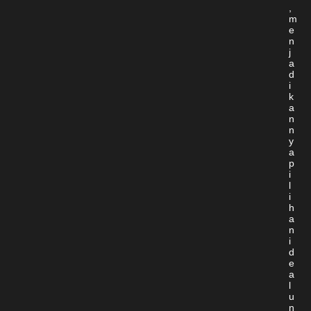
,
m
e
n
j
a
d
i
k
a
n
n
y
a
p
i
l
i
h
a
n
i
d
e
a
l
u
n