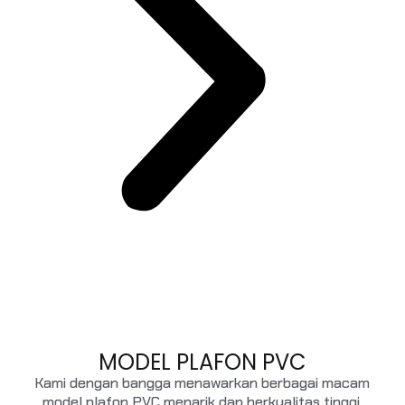
MODEL PLAFON PVC
Kami dengan bangga menawarkan berbagai macam
model plafon PVC menarik dan berkualitas tinggi,