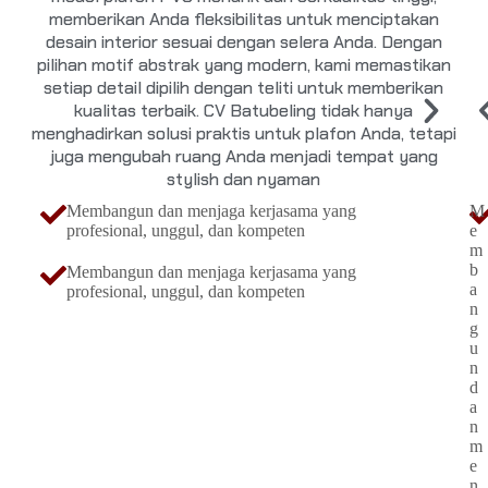
memberikan Anda fleksibilitas untuk menciptakan
desain interior sesuai dengan selera Anda. Dengan
pilihan motif abstrak yang modern, kami memastikan
setiap detail dipilih dengan teliti untuk memberikan
kualitas terbaik. CV Batubeling tidak hanya
menghadirkan solusi praktis untuk plafon Anda, tetapi
juga mengubah ruang Anda menjadi tempat yang
stylish dan nyaman
Membangun dan menjaga kerjasama yang
M
profesional, unggul, dan kompeten
e
m
b
Membangun dan menjaga kerjasama yang
a
profesional, unggul, dan kompeten
n
g
u
n
d
a
n
m
e
n