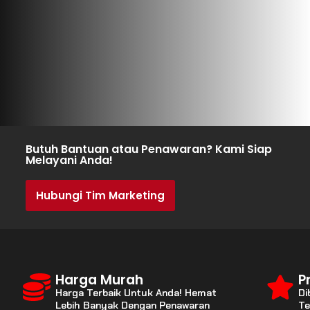
Butuh Bantuan atau Penawaran? Kami Siap
Melayani Anda!
Hubungi Tim Marketing
Harga Murah
P
Harga Terbaik Untuk Anda! Hemat
Di
Lebih Banyak Dengan Penawaran
Te