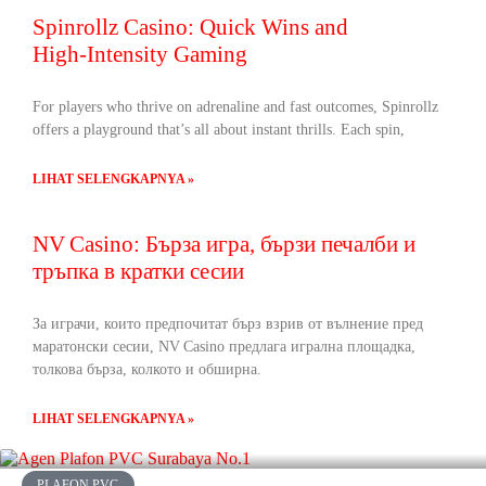
Spinrollz Casino: Quick Wins and
High‑Intensity Gaming
For players who thrive on adrenaline and fast outcomes, Spinrollz
offers a playground that’s all about instant thrills. Each spin,
LIHAT SELENGKAPNYA »
NV Casino: Бърза игра, бързи печалби и
тръпка в кратки сесии
За играчи, които предпочитат бърз взрив от вълнение пред
маратонски сесии, NV Casino предлага игрална площадка,
толкова бърза, колкото и обширна.
LIHAT SELENGKAPNYA »
PLAFON PVC