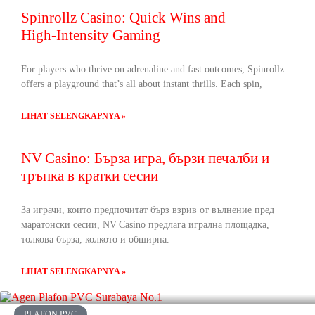
Spinrollz Casino: Quick Wins and
High‑Intensity Gaming
For players who thrive on adrenaline and fast outcomes, Spinrollz
offers a playground that’s all about instant thrills. Each spin,
LIHAT SELENGKAPNYA »
NV Casino: Бърза игра, бързи печалби и
тръпка в кратки сесии
За играчи, които предпочитат бърз взрив от вълнение пред
маратонски сесии, NV Casino предлага игрална площадка,
толкова бърза, колкото и обширна.
LIHAT SELENGKAPNYA »
PLAFON PVC