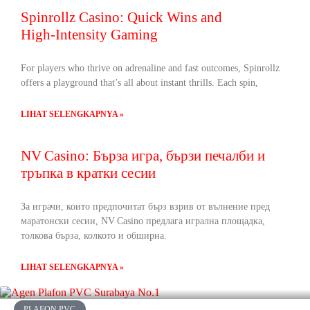
Spinrollz Casino: Quick Wins and
High‑Intensity Gaming
For players who thrive on adrenaline and fast outcomes, Spinrollz
offers a playground that’s all about instant thrills. Each spin,
LIHAT SELENGKAPNYA »
NV Casino: Бърза игра, бързи печалби и
тръпка в кратки сесии
За играчи, които предпочитат бърз взрив от вълнение пред
маратонски сесии, NV Casino предлага игрална площадка,
толкова бърза, колкото и обширна.
LIHAT SELENGKAPNYA »
PLAFON PVC