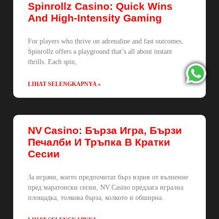
Spinrollz Casino: Quick Wins
And High‑Intensity Gaming
For players who thrive on adrenaline and fast outcomes,
Spinrollz offers a playground that’s all about instant
thrills. Each spin,
LIHAT SELENGKAPNYA »
NV Casino: Бърза Игра, Бързи
Печалби И Тръпка В Кратки
Сесии
За играчи, които предпочитат бърз взрив от вълнение
пред маратонски сесии, NV Casino предлага игрална
площадка, толкова бърза, колкото и обширна.