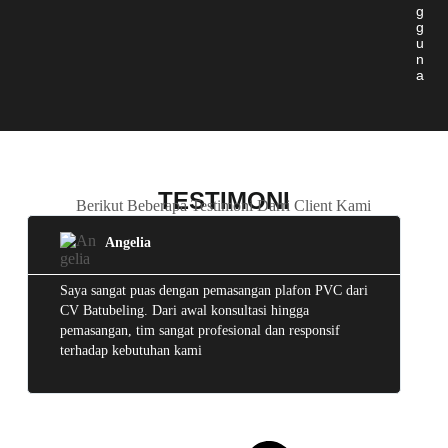
g
g
u
n
a
TESTIMONI
Berikut Beberapa Testimoni Darri Client Kami
Angelia
Saya sangat puas dengan pemasangan plafon PVC dari
Sa
CV Batubeling. Dari awal konsultasi hingga
ce
pemasangan, tim sangat profesional dan responsif
me
terhadap kebutuhan kami
mu