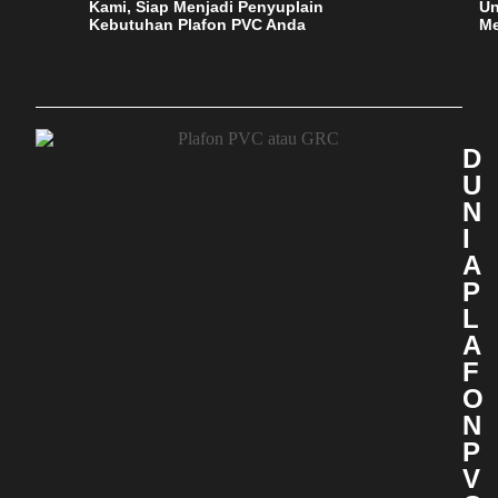
Kami, Siap Menjadi Penyuplain
Un
Kebutuhan Plafon PVC Anda
Me
D
U
N
I
A
P
L
A
F
O
N
P
V