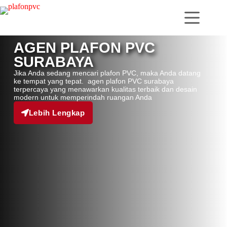
AGEN PLAFON PVC
SURABAYA
Jika Anda sedang mencari plafon PVC, maka Anda datang
ke tempat yang tepat. agen plafon PVC surabaya
terpercaya yang menawarkan kualitas terbaik dan desain
modern untuk memperindah ruangan Anda
Lebih Lengkap