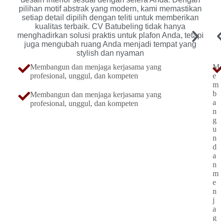
pilihan motif abstrak yang modern, kami memastikan
setiap detail dipilih dengan teliti untuk memberikan
kualitas terbaik. CV Batubeling tidak hanya
menghadirkan solusi praktis untuk plafon Anda, tetapi
juga mengubah ruang Anda menjadi tempat yang
stylish dan nyaman
Membangun dan menjaga kerjasama yang
M
profesional, unggul, dan kompeten
e
m
b
Membangun dan menjaga kerjasama yang
a
profesional, unggul, dan kompeten
n
g
u
n
d
a
n
m
e
n
j
a
g