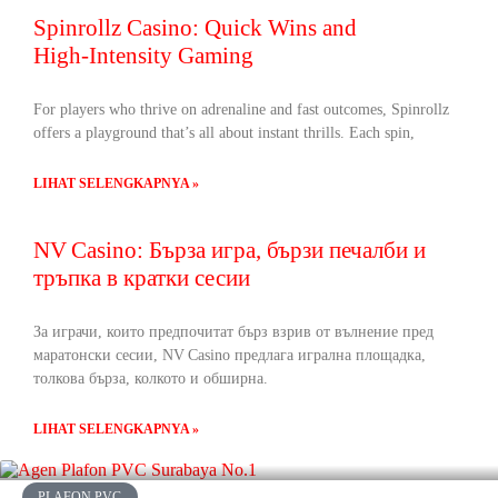
Spinrollz Casino: Quick Wins and
High‑Intensity Gaming
For players who thrive on adrenaline and fast outcomes, Spinrollz
offers a playground that’s all about instant thrills. Each spin,
LIHAT SELENGKAPNYA »
NV Casino: Бърза игра, бързи печалби и
тръпка в кратки сесии
За играчи, които предпочитат бърз взрив от вълнение пред
маратонски сесии, NV Casino предлага игрална площадка,
толкова бърза, колкото и обширна.
LIHAT SELENGKAPNYA »
PLAFON PVC