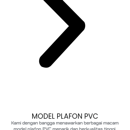
MODEL PLAFON PVC
Kami dengan bangga menawarkan berbagai macam
model plafon PVC menarik dan berkualitas tinggi,