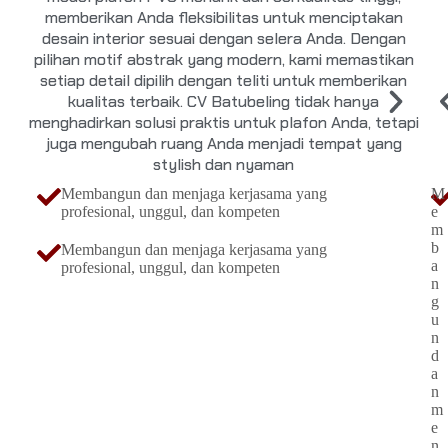
memberikan Anda fleksibilitas untuk menciptakan
desain interior sesuai dengan selera Anda. Dengan
pilihan motif abstrak yang modern, kami memastikan
setiap detail dipilih dengan teliti untuk memberikan
kualitas terbaik. CV Batubeling tidak hanya
menghadirkan solusi praktis untuk plafon Anda, tetapi
juga mengubah ruang Anda menjadi tempat yang
stylish dan nyaman
Membangun dan menjaga kerjasama yang
M
profesional, unggul, dan kompeten
e
m
b
Membangun dan menjaga kerjasama yang
a
profesional, unggul, dan kompeten
n
g
u
n
d
a
n
m
e
n