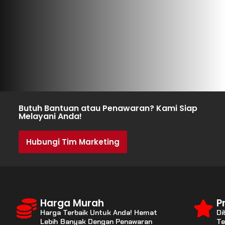
Butuh Bantuan atau Penawaran? Kami Siap
Melayani Anda!
Hubungi Tim Marketing
Harga Murah
P
Harga Terbaik Untuk Anda! Hemat
Di
Lebih Banyak Dengan Penawaran
Te