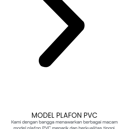
MODEL PLAFON PVC
Kami dengan bangga menawarkan berbagai macam
model plafon PVC menarik dan berkualitas tinggi,