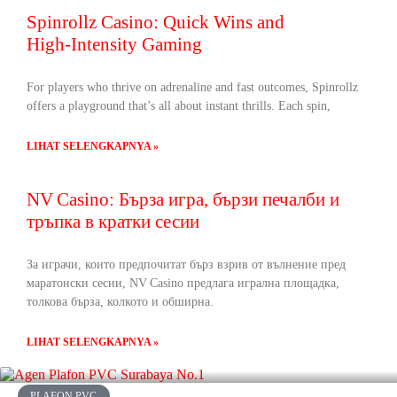
Spinrollz Casino: Quick Wins and
High‑Intensity Gaming
For players who thrive on adrenaline and fast outcomes, Spinrollz
offers a playground that’s all about instant thrills. Each spin,
LIHAT SELENGKAPNYA »
NV Casino: Бърза игра, бързи печалби и
тръпка в кратки сесии
За играчи, които предпочитат бърз взрив от вълнение пред
маратонски сесии, NV Casino предлага игрална площадка,
толкова бърза, колкото и обширна.
LIHAT SELENGKAPNYA »
PLAFON PVC