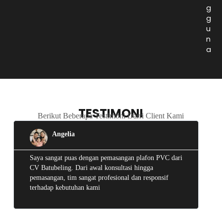
g
g
u
n
a
TESTIMONI
Berikut Beberapa Testimoni Darri Client Kami
Angelia
Saya sangat puas dengan pemasangan plafon PVC dari
Sa
CV Batubeling. Dari awal konsultasi hingga
ce
pemasangan, tim sangat profesional dan responsif
me
terhadap kebutuhan kami
mu