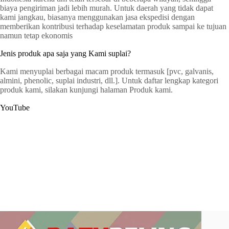
biaya pengiriman jadi lebih murah. Untuk daerah yang tidak dapat
kami jangkau, biasanya menggunakan jasa ekspedisi dengan
memberikan kontribusi terhadap keselamatan produk sampai ke tujuan
namun tetap ekonomis
Jenis produk apa saja yang Kami suplai?
Kami menyuplai berbagai macam produk termasuk [pvc, galvanis,
almini, phenolic, suplai industri, dll.]. Untuk daftar lengkap kategori
produk kami, silakan kunjungi halaman Produk kami.
YouTube
G
a
t
C
e
r
s
y
o
p