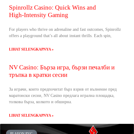
Spinrollz Casino: Quick Wins and
High‑Intensity Gaming
For players who thrive on adrenaline and fast outcomes, Spinrollz
offers a playground that’s all about instant thrills. Each spin,
LIHAT SELENGKAPNYA »
NV Casino: Бърза игра, бързи печалби и
тръпка в кратки сесии
За играчи, които предпочитат бърз взрив от вълнение пред
маратонски сесии, NV Casino предлага игрална площадка,
толкова бърза, колкото и обширна.
LIHAT SELENGKAPNYA »
PLAFON PVC