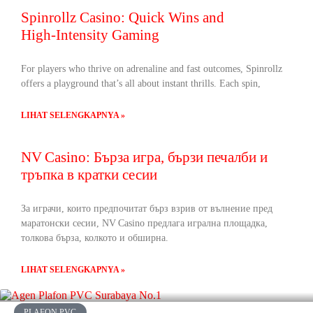
Spinrollz Casino: Quick Wins and
High‑Intensity Gaming
For players who thrive on adrenaline and fast outcomes, Spinrollz
offers a playground that’s all about instant thrills. Each spin,
LIHAT SELENGKAPNYA »
NV Casino: Бърза игра, бързи печалби и
тръпка в кратки сесии
За играчи, които предпочитат бърз взрив от вълнение пред
маратонски сесии, NV Casino предлага игрална площадка,
толкова бърза, колкото и обширна.
LIHAT SELENGKAPNYA »
PLAFON PVC