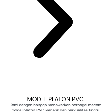
MODEL PLAFON PVC
Kami dengan bangga menawarkan berbagai macam
model plafon PVC menarik dan berkualitas tinggi,