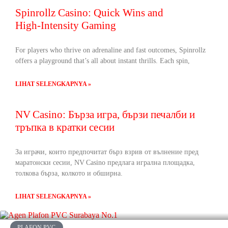
Spinrollz Casino: Quick Wins and
High‑Intensity Gaming
For players who thrive on adrenaline and fast outcomes, Spinrollz
offers a playground that’s all about instant thrills. Each spin,
LIHAT SELENGKAPNYA »
NV Casino: Бърза игра, бързи печалби и
тръпка в кратки сесии
За играчи, които предпочитат бърз взрив от вълнение пред
маратонски сесии, NV Casino предлага игрална площадка,
толкова бърза, колкото и обширна.
LIHAT SELENGKAPNYA »
PLAFON PVC