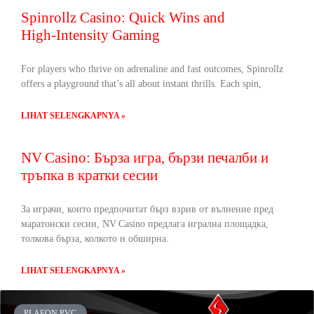
Spinrollz Casino: Quick Wins and
High‑Intensity Gaming
For players who thrive on adrenaline and fast outcomes, Spinrollz
offers a playground that’s all about instant thrills. Each spin,
LIHAT SELENGKAPNYA »
NV Casino: Бърза игра, бързи печалби и
тръпка в кратки сесии
За играчи, които предпочитат бърз взрив от вълнение пред
маратонски сесии, NV Casino предлага игрална площадка,
толкова бърза, колкото и обширна.
LIHAT SELENGKAPNYA »
PLAFON PVC