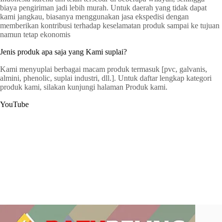
biaya pengiriman jadi lebih murah. Untuk daerah yang tidak dapat
kami jangkau, biasanya menggunakan jasa ekspedisi dengan
memberikan kontribusi terhadap keselamatan produk sampai ke tujuan
namun tetap ekonomis
Jenis produk apa saja yang Kami suplai?
Kami menyuplai berbagai macam produk termasuk [pvc, galvanis,
almini, phenolic, suplai industri, dll.]. Untuk daftar lengkap kategori
produk kami, silakan kunjungi halaman Produk kami.
YouTube
G
a
t
C
e
r
s
y
o
p