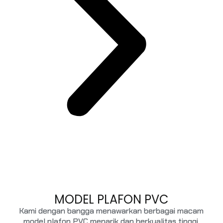
MODEL PLAFON PVC
Kami dengan bangga menawarkan berbagai macam
model plafon PVC menarik dan berkualitas tinggi,