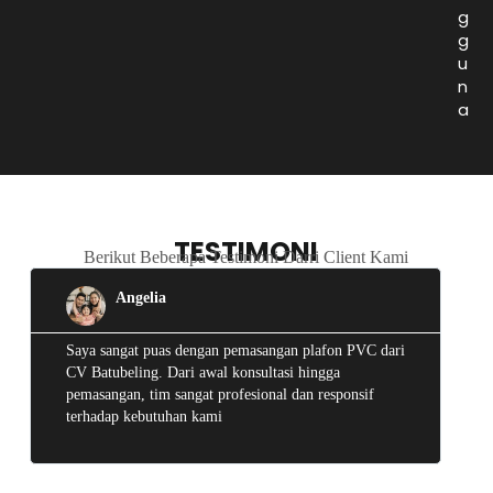
g
g
u
n
a
TESTIMONI
Berikut Beberapa Testimoni Darri Client Kami
Angelia
Saya sangat puas dengan pemasangan plafon PVC dari
Sa
CV Batubeling. Dari awal konsultasi hingga
ce
pemasangan, tim sangat profesional dan responsif
me
terhadap kebutuhan kami
mu