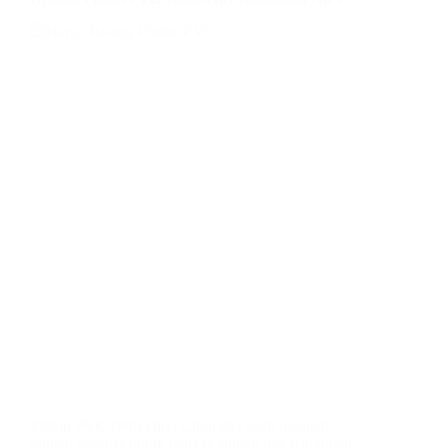
Plafon PVC (Polyvinyl Chloride) telah menjadi
pilihan populer untuk banyak rumah dan bangunan