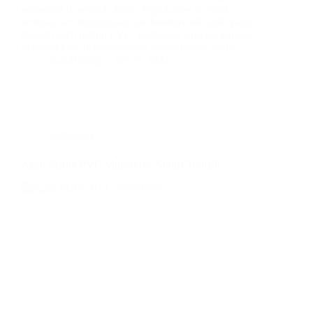
komersial di seluruh dunia. Popularitas ini tidak
terlepas dari keunggulan dan karakteristik unik yang
dimiliki oleh plafon PVC. Bahan ini terkenal karena
kekuatannya, fleksibilitasnya dalam desain, serta…
BatuBeling
July 9, 2024
plafon pvc
Agen Plafon PVC Mojokerto: Solusi Terbaik