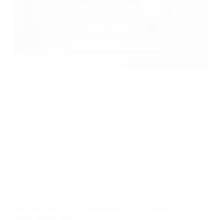
Plafon PVC telah menjadi primadona di dalam hal
desain interior, mengungguli material plafon
tradisional seperti gypsum dan triplek. Mengenal
Plafon PVC Kediri No.1 Popularitasnya melesat
karena menawarkan berbagai keunggulan,
menjadikannya pilihan ideal bagi banyak rumah dan
kantor anda. Artikel ini…
BatuBeling
July 10, 2024
plafon pvc
,
pvc
Mengenal Plafon PVC Probolinggo No.1, Elegan
untuk Interior Rumah