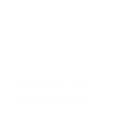
Plafon PVC telah menjadi primadona di dalam hal
desain interior, mengungguli material plafon
tradisional seperti gypsum dan triplek. Mengenal
Plafon PVC Gresik No.1 Popularitasnya melesat
karena menawarkan berbagai keunggulan,
menjadikannya pilihan ideal bagi banyak rumah dan
kantor anda. Artikel ini…
BatuBeling
July 10, 2024