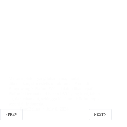
Mencari plafon yang tahan lama, mudah
dibersihkan, dan estetis untuk rumah Anda di
Banyuwangi? Plafon PVC adalah pilihan tepat!
Plafon ini terbuat dari bahan PVC yang kuat, tahan
air, dan tahan api, sehingga ideal untuk iklim tropis
seperti di Indonesia.…
BatuBeling
July 8, 2024
PREV
NEXT