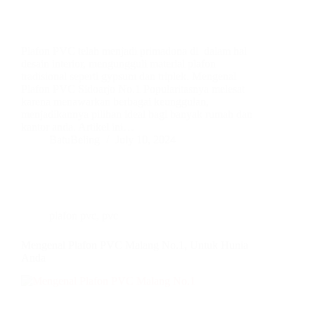
Plafon PVC telah menjadi primadona di dalam hal
desain interior, mengungguli material plafon
tradisional seperti gypsum dan triplek. Mengenal
Plafon PVC Sidoarjo No.1 Popularitasnya melesat
karena menawarkan berbagai keunggulan,
menjadikannya pilihan ideal bagi banyak rumah dan
kantor anda. Artikel ini…
BatuBeling
July 10, 2024
plafon pvc
,
pvc
Mengenal Plafon PVC Malang No.1, Untuk Hunia
Anda