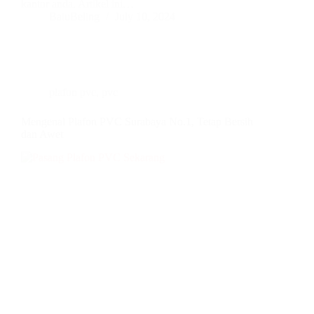
kantor anda. Artikel ini…
BatuBeling
July 10, 2024
plafon pvc
,
pvc
Mengenal Plafon PVC Surabaya No.1, Tetap Bersih
dan Awet