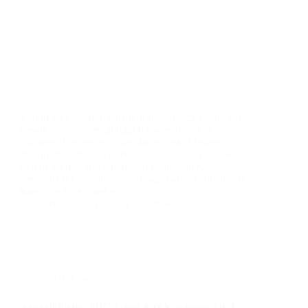
Plafon PVC telah menjadi primadona di dalam hal
desain interior, mengungguli material plafon
tradisional seperti gypsum dan triplek. Mengenal
Plafon PVC Surabaya No.1 Popularitasnya melesat
karena menawarkan berbagai keunggulan,
menjadikannya pilihan ideal bagi banyak rumah dan
kantor anda. Artikel ini…
BatuBeling
July 10, 2024
plafon pvc
Apakah Plafon PVC Tahan Air? Ketahanan No 1