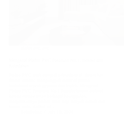
plafon pvc
,
pvc
Mengenal Plafon PVC Pasuruan No.1, Inovasi dan
Keindahan
Plafon PVC telah menjadi primadona di dalam hal
desain interior, mengungguli material plafon
tradisional seperti gypsum dan triplek. Mengenal
Plafon PVC Pasuruan No.1 Popularitasnya melesat
karena menawarkan berbagai keunggulan,
menjadikannya pilihan ideal bagi banyak rumah dan
kantor anda. Artikel ini…
BatuBeling
July 10, 2024