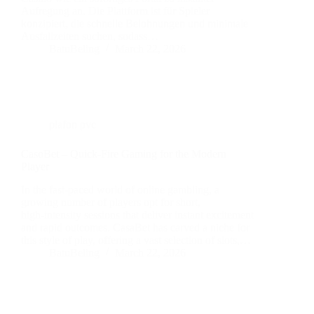
Aufregung an. Die Plattform ist für Spieler
konzipiert, die schnelle Belohnungen und minimale
Ausfallzeiten suchen, sodass…
BatuBeling
March 22, 2026
plafon pvc
CasoBet – Quick‑Fire Gaming for the Modern
Player
In the fast‑paced world of online gambling, a
growing number of players opt for short,
high‑intensity sessions that deliver instant excitement
and rapid outcomes. CasaBet has carved a niche for
this style of play, offering a vast selection of slots,…
BatuBeling
March 22, 2026