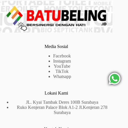
Media Sosial
Facebook
Instagram
YouTube
TikTok
Whatsapp
Lokasi Kami
JL. Kyai Tambak Deres 100B Surabaya
Ruko Kenjeran Palace Blok A1-2 Jl.Kenjeran 278
Surabaya