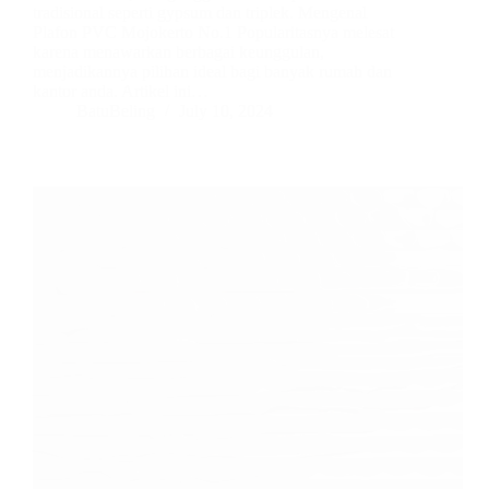
tradisional seperti gypsum dan triplek. Mengenal
Plafon PVC Mojokerto No.1 Popularitasnya melesat
karena menawarkan berbagai keunggulan,
menjadikannya pilihan ideal bagi banyak rumah dan
kantor anda. Artikel ini…
BatuBeling
July 10, 2024