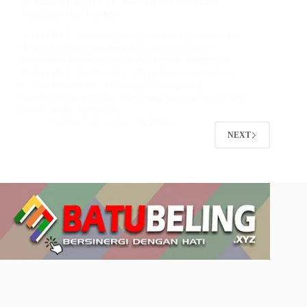
Mengenal Plafon PVC Madiun No.1, Hunian
Minimalis dan Modern
Plafon PVC telah menjadi primadona di dalam hal
desain interior, mengungguli material plafon
tradisional seperti gypsum dan triplek. Mengenal
Plafon PVC Madiun No.1 Popularitasnya melesat
karena menawarkan berbagai keunggulan,
menjadikannya pilihan ideal bagi banyak rumah dan
kantor anda. Artikel ini…
BatuBeling
July 10, 2024
NEXT