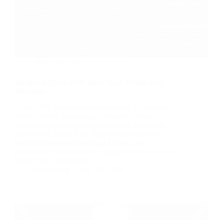
plafon pvc
,
pvc
Mengenal Plafon PVC Blitar No.1, Elegan Dan
Minimalis
Plafon PVC telah menjadi primadona di dalam hal
desain interior, mengungguli material plafon
tradisional seperti gypsum dan triplek. Mengenal
Plafon PVC Blitar No.1 Popularitasnya melesat
karena menawarkan berbagai keunggulan,
menjadikannya pilihan ideal bagi banyak rumah dan
kantor anda. Artikel ini…
BatuBeling
July 10, 2024