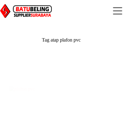
Skip
to
content
Tag
atap plafon pvc