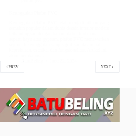
plafon pvc
Keunggulan Plafon PVC
Keunggulan Plafon PVC telah menjadi pilihan yang
semakin populer dalam dunia desain interior modern.
Dibandingkan dengan bahan plafon tradisional
seperti kayu atau gypsum, plafon PVC menawarkan
sejumlah keunggulan yang signifikan dalam hal
kepraktisan, estetika, dan fungsionalitas. Artikel ini
akan membahas…
BatuBeling
June 22, 2024
PREV
NEXT