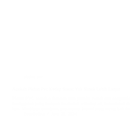
plafon pvc
Apakah Plafon Pvc Kedap Suara: Yuk Simak Lebih Lanjut
Plafon PVC semakin diminati oleh pemilik rumah dan pengelol
keunggulan yang meliputi ketahanan terhadap air, kemudahan d
luas. Meskipun demikian, pertanyaan krusial yang sering kali 
BatuBeling
June 28, 2024