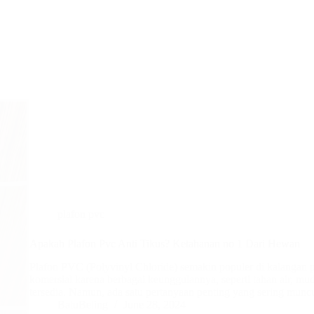
plafon pvc
Apakah Plafon Pvc Anti Tikus? Ketahanan no 1 Dari Hewan
Plafon PVC (Polyvinyl Chloride) semakin populer di kalangan 
komersial karena berbagai keunggulannya, seperti tahan air, m
tersedia. Namun, ada satu pertanyaan penting yang sering munc
BatuBeling
June 28, 2024