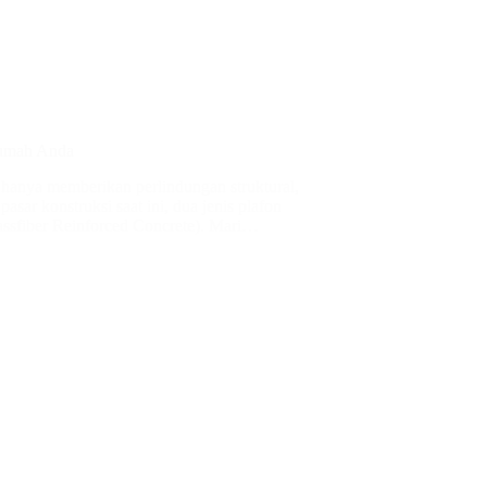
Rumah Anda
k hanya memberikan perlindungan struktural,
asar konstruksi saat ini, dua jenis plafon
ssfiber Reinforced Concrete). Mari…