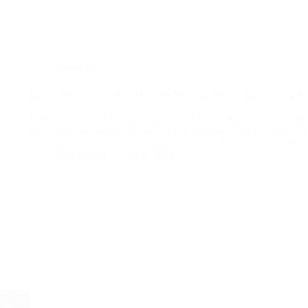
plafon pvc
Plafon PVC atau GRC: Memilih Material Plafon Tepat untuk 
Plafon merupakan bagian penting dari desain interior yang tida
tetapi juga memengaruhi estetika dan fungsionalitas ruangan. Di p
yang sering dipertimbangkan adalah Plafon PVC atau GRC (Gla
BatuBeling
July 2, 2024