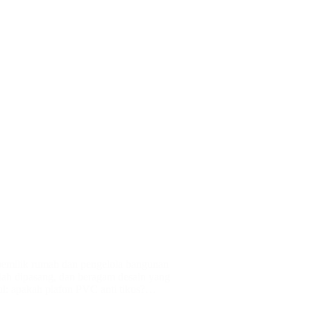
pemilik rumah dan pengelola bangunan
udah dipasang, dan beragam desain yang
ul: apakah plafon PVC anti tikus?…