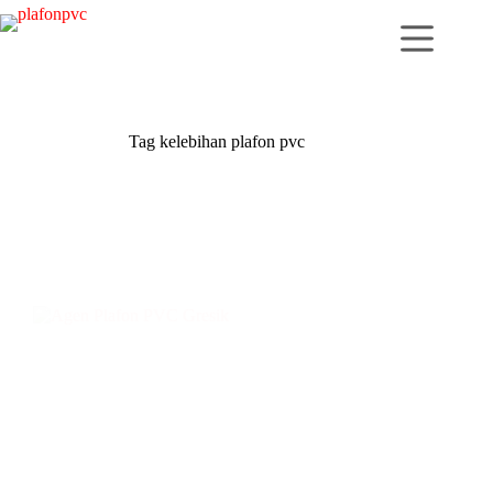
Skip
to
content
Tag
kelebihan plafon pvc