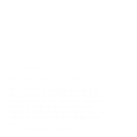
plafon pvc
Mengenal Plafon PVC Surabaya No1
Plafon PVC Surabaya No1 telah menjadi pilihan
yang populer dalam dunia desain interior, tidak
terkecuali di Surabaya, salah satu kota terbesar di
Indonesia. Dikenal karena kepraktisannya,
keindahan, dan ketahanannya terhadap cuaca tropis
yang lembab, plafon PVC telah mengubah cara
kita…
BatuBeling
July 8, 2024