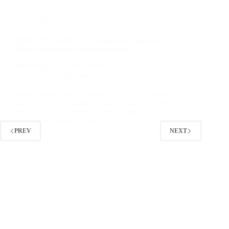
plafon pvc
Plafon PVC Putih No 1: Sentuhan Elegan dan
Tahan Lama untuk Hunian Impian
Membangun hunian idaman tak hanya soal struktur
kokoh dan estetika interior. Detail-detail kecil pun
turut berperan penting dalam menciptakan atmosfer
yang nyaman dan menawan. Salah satu elemen
penting yang tak boleh dilewatkan adalah pemilihan
plafon. Di antara berbagai jenis plafon…
BatuBeling
July 5, 2024
PREV
NEXT