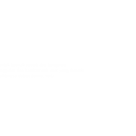
r untuk banyak rumah dan bangunan
eunggulan dan karakteristik unik yang dimiliki
bilitasnya dalam desain, serta…