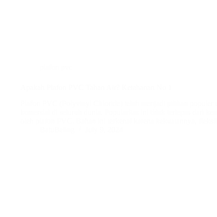
plafon pvc
Apakah Plafon PVC Tahan Air? Ketahanan No 1
Plafon PVC (Polyvinyl Chloride) telah menjadi pilihan popule
komersial di seluruh dunia. Popularitas ini tidak terlepas dari k
oleh plafon PVC. Bahan ini terkenal karena kekuatannya, fleksi
BatuBeling
July 9, 2024