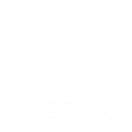
plafon pvc
Plafon PVC Polos: Pilihan Tepat untuk Tampilan Minimalis da
Ketika merancang interior rumah, plafon sering kali menjadi el
Padahal, plafon memiliki peran penting dalam menciptakan atmosf
yang semakin populer untuk plafon adalah plafon PVC polos. P
BatuBeling
July 6, 2024