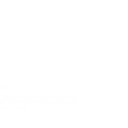
2024?
 tahun terakhir karena berbagai keunggulan
saran, Plafon PVC Duma menonjol sebagai
n-alasan mengapa…