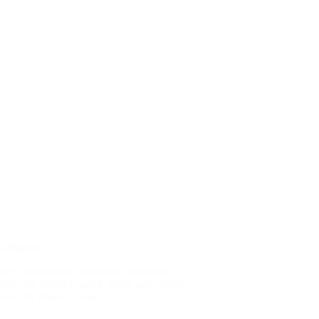
n Modern
emen yang kurang mendapat perhatian.
er dan estetika ruang. Salah satu pilihan
lafon ini dikenal karena…