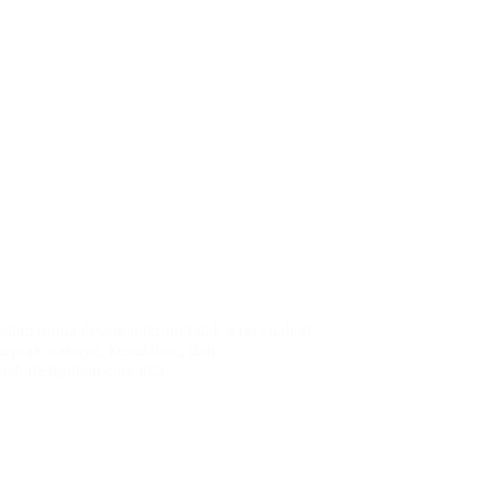
m dunia desain interior, tidak terkecuali di
 kepraktisannya, keindahan, dan
telah mengubah cara kita…