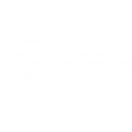
plafon pvc
Agen Plafon PVC Malang: untuk Rumah Impian Anda
Mencari plafon yang tahan lama, mudah dibersihkan, dan estet
adalah pilihan tepat! Plafon ini terbuat dari bahan PVC yang kuat
untuk iklim tropis seperti di Indonesia.…
BatuBeling
July 8, 2024