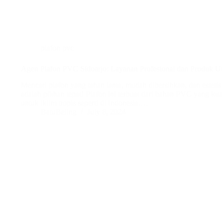
plafon pvc
Agen Plafon PVC Sidoarjo: Layanan Profesional dan Produk U
Mencari plafon yang tahan lama, mudah dibersihkan, dan estet
adalah pilihan tepat! Plafon ini terbuat dari bahan PVC yang kuat
untuk iklim tropis seperti di Indonesia.…
BatuBeling
July 8, 2024