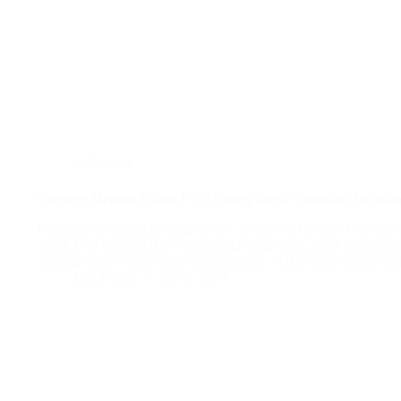
plafon pvc
Bingung Mencari Plafon PVC Ruang Tamu? Temukan Jawabann
Ruang tamu adalah jantung rumah, tempat berkumpul keluarga d
untuk Bisa menciptakan ruang tamu yang Ideal, indah dan nyama
penting dalam ruang tamu adalah plafon. Plafon tidak hanya be
BatuBeling
July 8, 2024