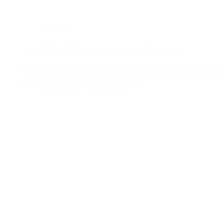
plafon pvc
Agen Plafon PVC Gresik: Elegan dan Tahan Lama
Mencari plafon yang tahan lama, mudah dibersihkan, dan estet
adalah pilihan tepat! Plafon ini terbuat dari bahan PVC yang kuat
untuk iklim tropis seperti di Indonesia.…
BatuBeling
July 8, 2024