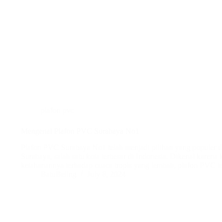
plafon pvc
Mengenal Plafon PVC Surabaya No1
Plafon PVC Surabaya No1 telah menjadi pilihan yang populer dala
Surabaya, salah satu kota terbesar di Indonesia. Dikenal karena
ketahanannya terhadap cuaca tropis yang lembab, plafon PVC 
BatuBeling
July 8, 2024