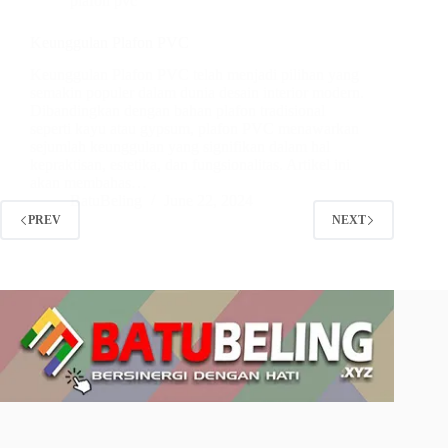
plafon pvc
Keunggulan Plafon PVC
Keunggulan Plafon PVC telah menjadi pilihan yang
semakin populer dalam dunia desain interior modern.
Dibandingkan dengan bahan plafon tradisional
seperti kayu atau gypsum, plafon PVC menawarkan
sejumlah keunggulan yang signifikan dalam hal
kepraktisan, estetika, dan fungsionalitas. Artikel ini
akan membahas…
BatuBeling
June 22, 2024
PREV
NEXT