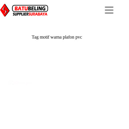
Skip
to
content
Tag
motif warna plafon pvc