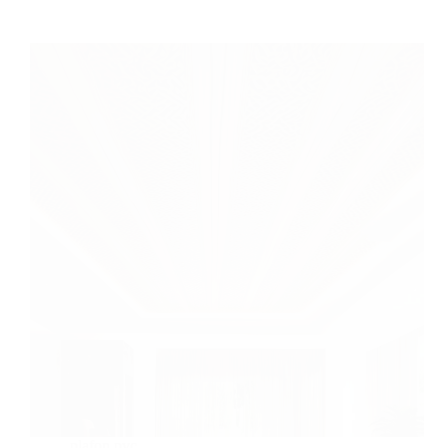
plafon pvc