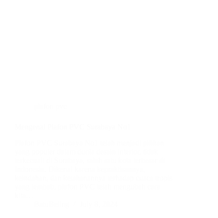
plafon pvc
Mengenal Plafon PVC Surabaya No1
Plafon PVC Surabaya No1 telah menjadi pilihan
yang populer dalam dunia desain interior, tidak
terkecuali di Surabaya, salah satu kota terbesar di
Indonesia. Dikenal karena kepraktisannya,
keindahan, dan ketahanannya terhadap cuaca tropis
yang lembab, plafon PVC telah mengubah cara
kita…
BatuBeling
July 8, 2024