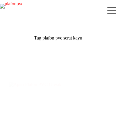
Skip
to
content
Tag
plafon pvc serat kayu