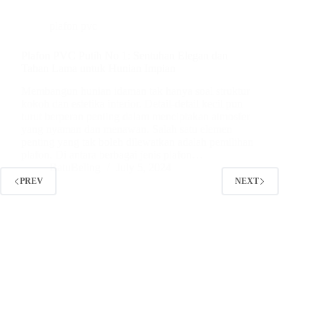
plafon pvc
Plafon PVC Putih No 1: Sentuhan Elegan dan
Tahan Lama untuk Hunian Impian
Membangun hunian idaman tak hanya soal struktur
kokoh dan estetika interior. Detail-detail kecil pun
turut berperan penting dalam menciptakan atmosfer
yang nyaman dan menawan. Salah satu elemen
penting yang tak boleh dilewatkan adalah pemilihan
plafon. Di antara berbagai jenis plafon…
BatuBeling
July 5, 2024
PREV
NEXT