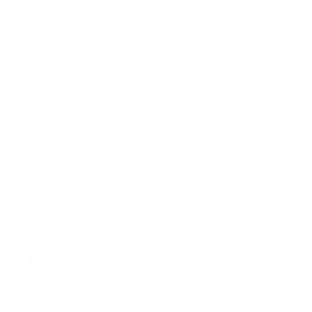
2024?
 tahun terakhir karena berbagai keunggulan
saran, Plafon PVC Duma menonjol sebagai
n-alasan mengapa…