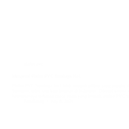
plafon pvc
Mengenal Plafon PVC Surabaya No1
Plafon PVC Surabaya No1 telah menjadi pilihan yang populer dala
Surabaya, salah satu kota terbesar di Indonesia. Dikenal karena
ketahanannya terhadap cuaca tropis yang lembab, plafon PVC 
BatuBeling
July 8, 2024