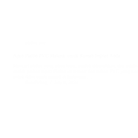
plafon pvc
Agen Plafon PVC Malang: untuk Rumah Impian Anda
Mencari plafon yang tahan lama, mudah dibersihkan, dan estet
adalah pilihan tepat! Plafon ini terbuat dari bahan PVC yang kuat
untuk iklim tropis seperti di Indonesia.…
BatuBeling
July 8, 2024