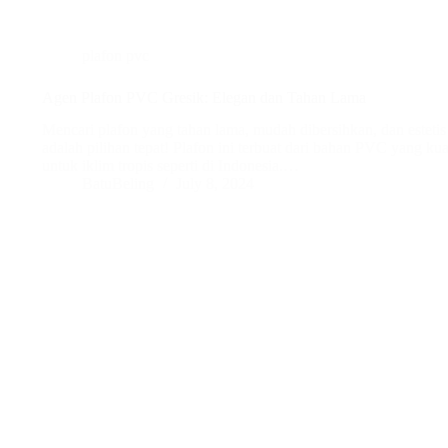
plafon pvc
Agen Plafon PVC Gresik: Elegan dan Tahan Lama
Mencari plafon yang tahan lama, mudah dibersihkan, dan estet
adalah pilihan tepat! Plafon ini terbuat dari bahan PVC yang kuat
untuk iklim tropis seperti di Indonesia.…
BatuBeling
July 8, 2024