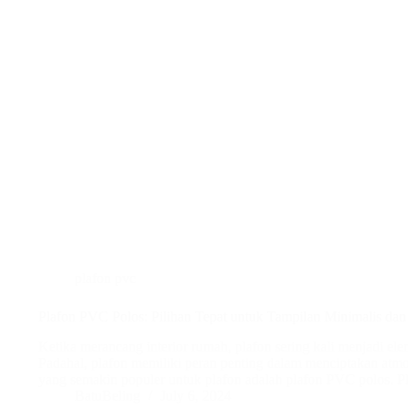
plafon pvc
Plafon PVC Polos: Pilihan Tepat untuk Tampilan Minimalis da
Ketika merancang interior rumah, plafon sering kali menjadi el
Padahal, plafon memiliki peran penting dalam menciptakan atmosf
yang semakin populer untuk plafon adalah plafon PVC polos. P
BatuBeling
July 6, 2024