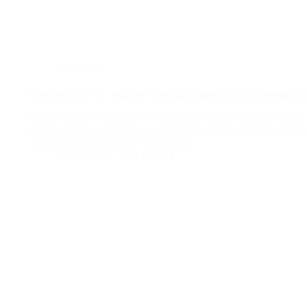
plafon pvc
Agen Plafon PVC Sidoarjo: Layanan Profesional dan Produk U
Mencari plafon yang tahan lama, mudah dibersihkan, dan estet
adalah pilihan tepat! Plafon ini terbuat dari bahan PVC yang kuat
untuk iklim tropis seperti di Indonesia.…
BatuBeling
July 8, 2024