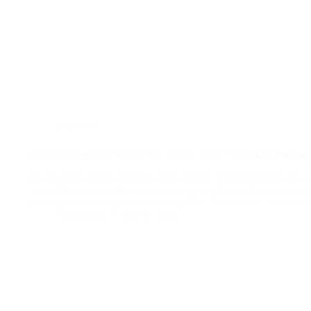
plafon pvc
Bingung Mencari Plafon PVC Ruang Tamu? Temukan Jawabann
Ruang tamu adalah jantung rumah, tempat berkumpul keluarga d
untuk Bisa menciptakan ruang tamu yang Ideal, indah dan nyama
penting dalam ruang tamu adalah plafon. Plafon tidak hanya be
BatuBeling
July 8, 2024