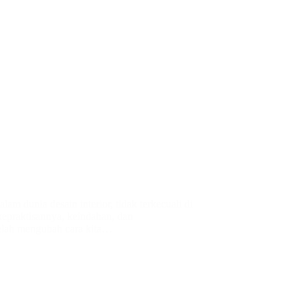
m dunia desain interior, tidak terkecuali di
 kepraktisannya, keindahan, dan
telah mengubah cara kita…