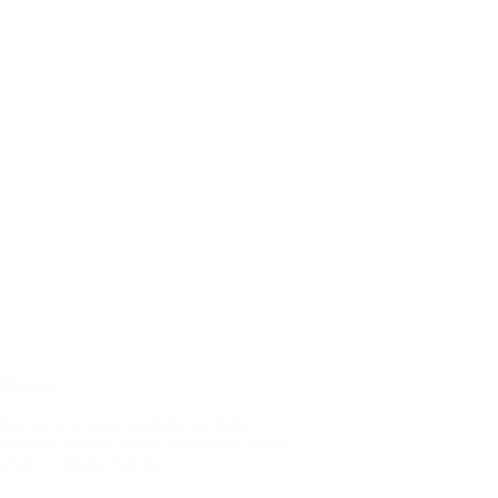
n Modern
emen yang kurang mendapat perhatian.
er dan estetika ruang. Salah satu pilihan
lafon ini dikenal karena…