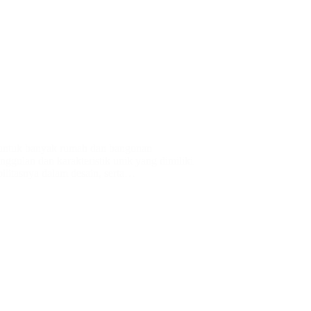
r untuk banyak rumah dan bangunan
eunggulan dan karakteristik unik yang dimiliki
bilitasnya dalam desain, serta…