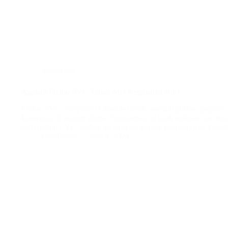
plafon pvc
Apakah Plafon PVC Tahan Air? Ketahanan No 1
Plafon PVC (Polyvinyl Chloride) telah menjadi pilihan popule
komersial di seluruh dunia. Popularitas ini tidak terlepas dari k
oleh plafon PVC. Bahan ini terkenal karena kekuatannya, fleksi
BatuBeling
July 9, 2024