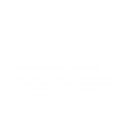
plafon pvc
Agen Plafon PVC Mojokerto: Solusi Terbaik
Mencari plafon yang tahan lama, mudah dibersihkan, dan esteti
PVC adalah pilihan tepat! Plafon ini terbuat dari bahan PVC yang
ideal untuk iklim tropis seperti di Indonesia.…
BatuBeling
July 8, 2024