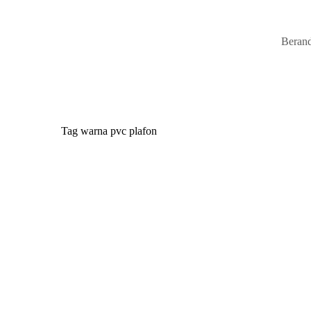
Beran
Tag
warna pvc plafon