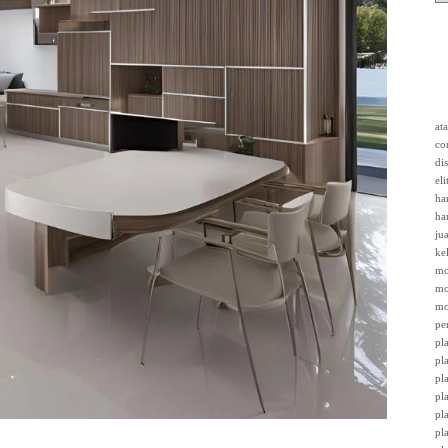
at
co
di
el
ha
ha
ju
ke
mo
mo
mo
pe
pl
pl
pl
pl
pl
pl