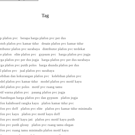
Tag
ap plafon pvc
berapa harga plafon pvc per dus
ntoh plafon pvc kamar tidur
desain plafon pvc kamar tidur
stributor plafon pvc surabaya
distributor plafon pvc terdekat
ite plafon
elite plafon pvc
gypsum pvc
harga plafon pvc jogja
rga plafon pvc per dus jogja
harga plafon pvc per dus surabaya
rga plafon pvc putih polos
harga shunda plafon per dus
al plafon pvc
jual plafon pvc surabaya
lebihan dan kekurangan plafon pvc
kelebihan plafon pvc
del plafon pvc kamar tidur
model plafon pvc motif kayu
del plafon pvc polos
motif pvc ruang tamu
tif warna plafon pvc
pasang plafon pvc jogja
rbandingan harga plafon pvc dan gypsum
plafon jogja
afon kalsiboard rangka kayu
plafon kamar tidur pvc
afon pvc doff
plafon pvc elite
plafon pvc kamar tidur minimalis
afon pvc kayu
plafon pvc motif kayu doff
afon pvc motif kayu jati
plafon pvc motif kayu putih
afon pvc putih glossy
plafon pvc ruang tamu elegan
afon pvc ruang tamu minimalis plafon motif kayu