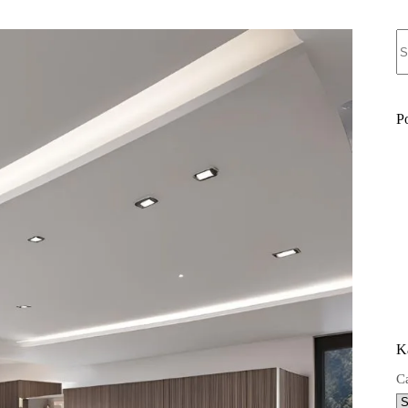
N
re
P
K
C