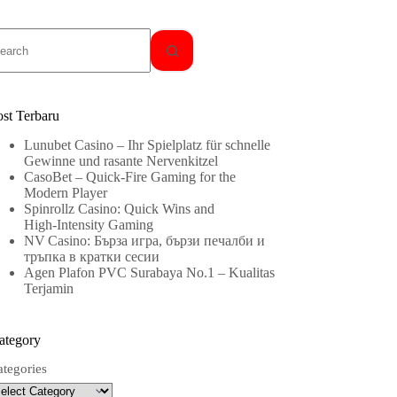
o
sults
ost Terbaru
Lunubet Casino – Ihr Spielplatz für schnelle
Gewinne und rasante Nervenkitzel
CasoBet – Quick‑Fire Gaming for the
Modern Player
Spinrollz Casino: Quick Wins and
High‑Intensity Gaming
NV Casino: Бърза игра, бързи печалби и
тръпка в кратки сесии
Agen Plafon PVC Surabaya No.1 – Kualitas
Terjamin
ategory
ategories