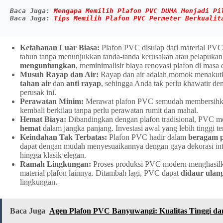
Baca Juga: 
Mengapa Memilih Plafon PVC DUMA Menjadi Pi
Baca Juga: 
Tips Memilih Plafon PVC Permeter Berkualit
Ketahanan Luar Biasa:
Plafon PVC disulap dari material PV
tahun tanpa menunjukkan tanda-tanda kerusakan atau pelapukan.
menguntungkan
, meminimalisir biaya renovasi plafon di masa 
Musuh Rayap dan Air:
Rayap dan air adalah momok menakutk
tahan air
dan
anti rayap
, sehingga Anda tak perlu khawatir de
perusak ini.
Perawatan Minim:
Merawat plafon PVC semudah membersih
kembali berkilau tanpa perlu perawatan rumit dan mahal.
Hemat Biaya:
Dibandingkan dengan plafon tradisional, PVC 
hemat
dalam jangka panjang. Investasi awal yang lebih tinggi 
Keindahan Tak Terbatas:
Plafon PVC hadir dalam
beragam p
dapat dengan mudah menyesuaikannya dengan gaya dekorasi inte
hingga klasik elegan.
Ramah Lingkungan:
Proses produksi PVC modern menghasil
material plafon lainnya. Ditambah lagi, PVC dapat
didaur ulan
lingkungan.
Baca Juga
Agen Plafon PVC Banyuwangi: Kualitas Tinggi da