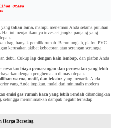
lihan Utama
as
C yang
tahan lama
, mampu menemani Anda selama puluhan
 Hal ini menjadikannya investasi jangka panjang yang
depan.
an bagi banyak pemilik rumah. Beruntunglah, plafon PVC
ngan kerusakan akibat kebocoran atau serangan serangga
kan debu. Cukup
lap dengan kain lembap
, dan plafon Anda
menawarkan
biaya pemasangan dan perawatan yang lebih
terbayarkan dengan penghematan di masa depan.
ilihan warna, motif, dan tekstur
yang menarik. Anda
rior yang Anda impikan, mulai dari minimalis modern
kan
emisi gas rumah kaca yang lebih rendah
dibandingkan
g
, sehingga meminimalkan dampak negatif terhadap
n Harga Bersaing