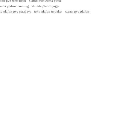
afon pvc serat kayu
plafon pvc warna putih
unda plafon bandung
shunda plafon jogja
ko plafon pvc surabaya
toko plafon terdekat
warna pvc plafon