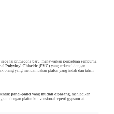
r sebagai primadona baru, menawarkan perpaduan sempurna
rial
Polyvinyl Chloride (PVC)
yang terkenal dengan
yak orang yang mendambakan plafon yang indah dan tahan
 bentuk
panel-panel
yang
mudah dipasang
, menjadikan
ngkan dengan plafon konvensional seperti gypsum atau