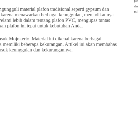
pl
sh
ngungguli material plafon tradisional seperti gypsum dan
to
t karena menawarkan berbagai keunggulan, menjadikannya
nyelami lebih dalam tentang plafon PVC, mengupas tuntas
h plafon ini tepat untuk kebutuhan Anda.
suk Mojokerto. Material ini dikenal karena berbagai
a memiliki beberapa kekurangan. Artikel ini akan membahas
asuk keunggulan dan kekurangannya.