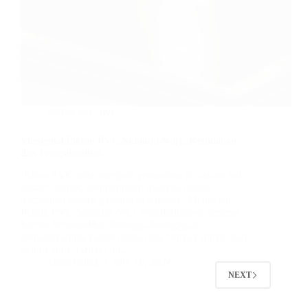
plafon pvc
,
pvc
Mengenal Plafon PVC Sidoarjo No.1, Keindahan
dan Fungsionalitas
Plafon PVC telah menjadi primadona di dalam hal
desain interior, mengungguli material plafon
tradisional seperti gypsum dan triplek. Mengenal
Plafon PVC Sidoarjo No.1 Popularitasnya melesat
karena menawarkan berbagai keunggulan,
menjadikannya pilihan ideal bagi banyak rumah dan
kantor anda. Artikel ini…
BatuBeling
July 10, 2024
NEXT