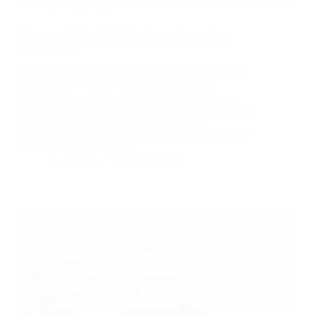
plafon pvc
,
pvc
Mengenal Plafon PVC Mojokerto No.1, Untuk
Hunia Anda
Plafon PVC telah menjadi primadona di dalam hal
desain interior, mengungguli material plafon
tradisional seperti gypsum dan triplek. Mengenal
Plafon PVC Mojokerto No.1 Popularitasnya melesat
karena menawarkan berbagai keunggulan,
menjadikannya pilihan ideal bagi banyak rumah dan
kantor anda. Artikel ini…
BatuBeling
July 10, 2024