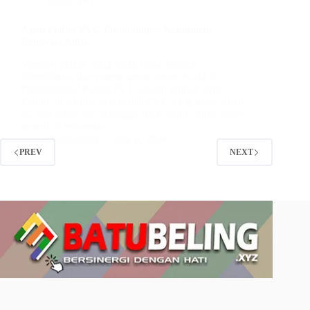
plafon pvc
Agen Plafon PVC Probolinggo: Kebutuhan
Renovasi Anda
Mencari plafon yang tahan lama, mudah
dibersihkan, dan estetis untuk rumah Anda di
Probolinggo? Plafon PVC adalah pilihan tepat!
Plafon ini terbuat dari bahan PVC yang kuat, tahan
air, dan tahan api, sehingga ideal untuk iklim tropis
seperti di Indonesia.…
BatuBeling
July 8, 2024
PREV
NEXT